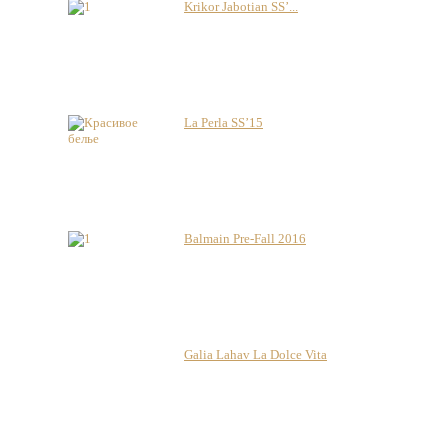
Krikor Jabotian SS’...
La Perla SS’15
Balmain Pre-Fall 2016
Galia Lahav La Dolce Vita