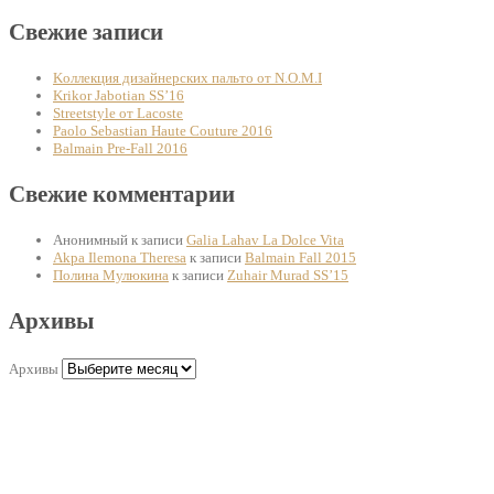
Свежие записи
Kоллекция дизайнерских пальто от N.O.M.I
Krikor Jabotian SS’16
Streetstyle от Lacoste
Paolo Sebastian Haute Couture 2016
Balmain Pre-Fall 2016
Свежие комментарии
Анонимный
к записи
Galia Lahav La Dolce Vita
Akpa Ilemona Theresa
к записи
Balmain Fall 2015
Полина Мулюкина
к записи
Zuhair Murad SS’15
Архивы
Архивы